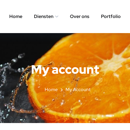
Home
Diensten
Over ons
Portfolio
My account
Home
My Account