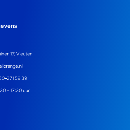
gevens
nen 17, Vleuten
llorange.nl
30-271 59 39
30 – 17:30 uur