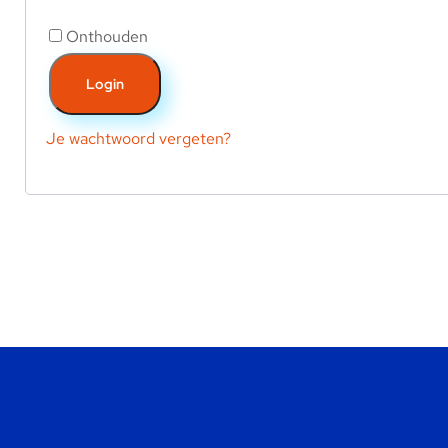
Onthouden
Login
Je wachtwoord vergeten?